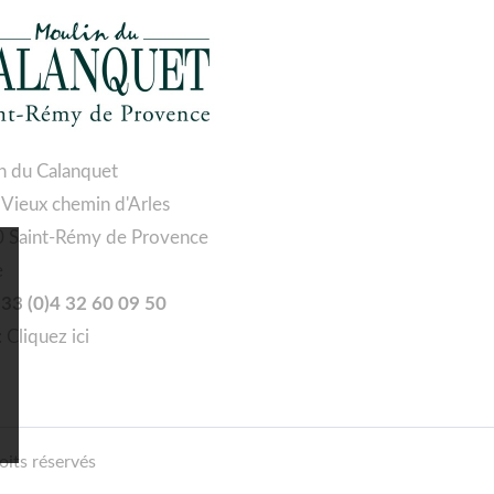
n du Calanquet
 Vieux chemin d'Arles
 Saint-Rémy de Provence
e
 +33 (0)4 32 60 09 50
:
Cliquez ici
oits réservés