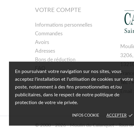
VOTRE COMPTE
Informations personnelles
Commandes
Avoirs
Mouli
Adresses
3206,
Bons de réduction
13210
FAQ
En poursuivant votre navigation sur nos sites, vous
Franc
acceptez l'installation et l'utilisation de cookies sur votre
Tél. :
poste, notamment à des fins promotionnelles et/ou
Email 
publicitaires, dans le respect de notre politique de
protection de votre vie privée.
done
INFOS COOKIE
ACCEPTER
© 2000 - 2026 - Moulin du Calanquet - Tous dr