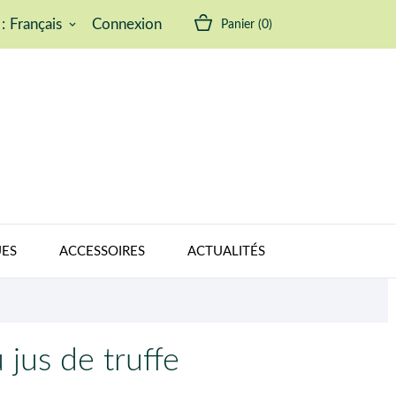
:
Français
Connexion
Panier
(0)
keyboard_arrow_down
ES
ACCESSOIRES
ACTUALITÉS
jus de truffe