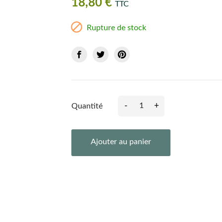
18,80 €
TTC

Rupture de stock
-
+
Quantité
Ajouter au panier