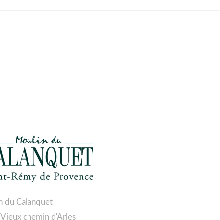
n du Calanquet
 Vieux chemin d'Arles