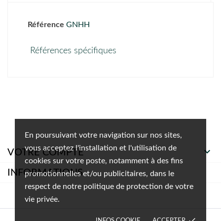
Référence
GNHH
Références spécifiques
En poursuivant votre navigation sur nos sites,
vous acceptez l'installation et l'utilisation de

VOTRE COMPTE
cookies sur votre poste, notamment à des fins
INFORMATIONS
promotionnelles et/ou publicitaires, dans le
respect de notre politique de protection de votre
vie privée.
done
INFOS COOKIE
ACCEPTER