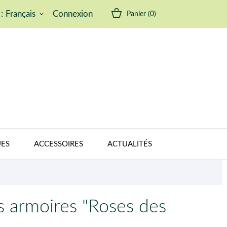
:
Français
Connexion
Panier
(0)
keyboard_arrow_down
ES
ACCESSOIRES
ACTUALITÉS
s armoires "Roses des