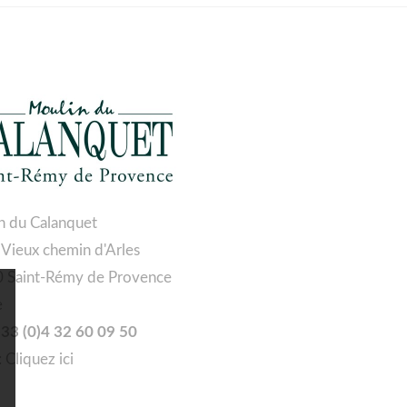
n du Calanquet
 Vieux chemin d'Arles
 Saint-Rémy de Provence
e
 +33 (0)4 32 60 09 50
:
Cliquez ici