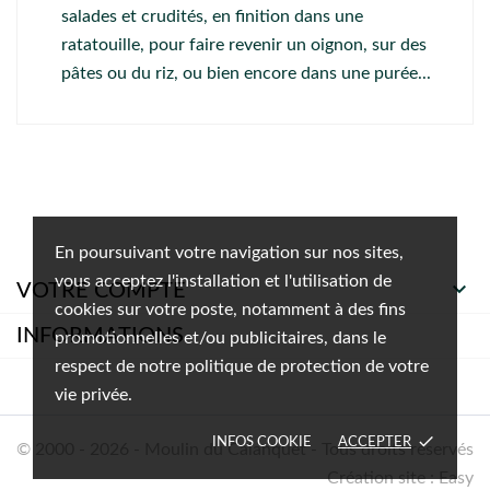
salades et crudités, en finition dans une
ratatouille, pour faire revenir un oignon, sur des
pâtes ou du riz, ou bien encore dans une purée...
En poursuivant votre navigation sur nos sites,
vous acceptez l'installation et l'utilisation de

VOTRE COMPTE
cookies sur votre poste, notamment à des fins
INFORMATIONS
promotionnelles et/ou publicitaires, dans le
respect de notre politique de protection de votre
vie privée.
done
INFOS COOKIE
ACCEPTER
© 2000 - 2026 - Moulin du Calanquet - Tous droits réservés
Création site : Easy