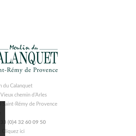
n du Calanquet
 Vieux chemin d'Arles
 Saint-Rémy de Provence
e
 +33 (0)4 32 60 09 50
:
Cliquez ici