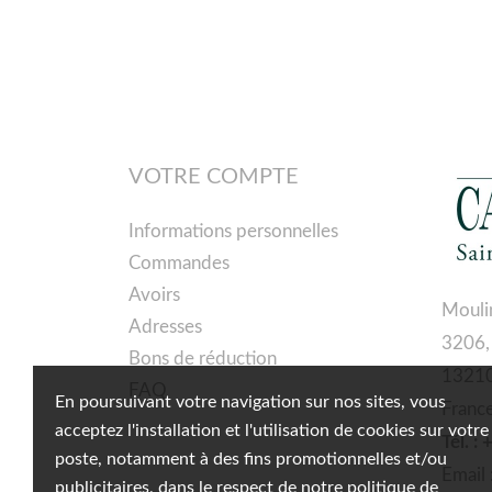
VOTRE COMPTE
Informations personnelles
Commandes
Avoirs
Mouli
Adresses
3206,
Bons de réduction
13210
FAQ
En poursuivant votre navigation sur nos sites, vous
Franc
acceptez l'installation et l'utilisation de cookies sur votre
Tél. :
poste, notamment à des fins promotionnelles et/ou
Email 
publicitaires, dans le respect de notre politique de