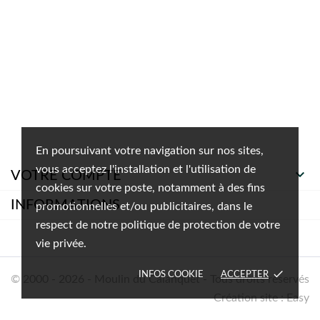
En poursuivant votre navigation sur nos sites,
vous acceptez l'installation et l'utilisation de

VOTRE COMPTE
cookies sur votre poste, notamment à des fins
INFORMATIONS
promotionnelles et/ou publicitaires, dans le
respect de notre politique de protection de votre
vie privée.
done
INFOS COOKIE
ACCEPTER
© 2000 - 2026 - Moulin du Calanquet - Tous droits réservés
Création site : Easy