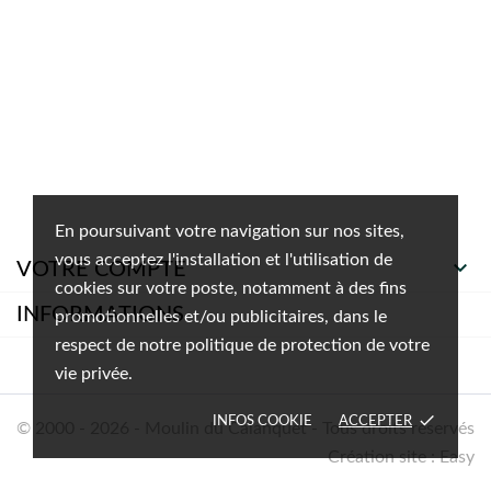
En poursuivant votre navigation sur nos sites,
vous acceptez l'installation et l'utilisation de

VOTRE COMPTE
cookies sur votre poste, notamment à des fins
INFORMATIONS
promotionnelles et/ou publicitaires, dans le
respect de notre politique de protection de votre
vie privée.
done
INFOS COOKIE
ACCEPTER
© 2000 - 2026 - Moulin du Calanquet - Tous droits réservés
Création site : Easy