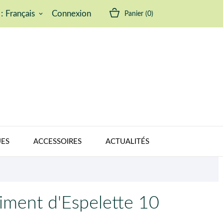
:
Français
Connexion
Panier
(0)
keyboard_arrow_down
ES
ACCESSOIRES
ACTUALITÉS
iment d'Espelette 10