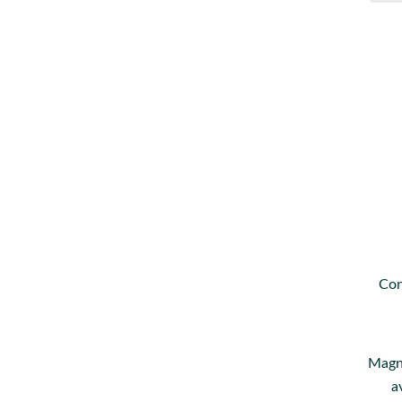
Con
Magni
a