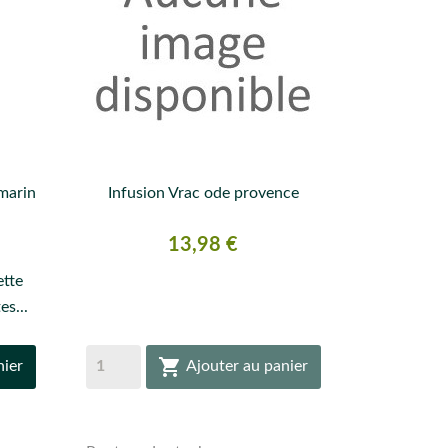
marin
Infusion Vrac ode provence

APERÇU RAPIDE
Prix
13,98 €
ette
es...

nier
Ajouter au panier