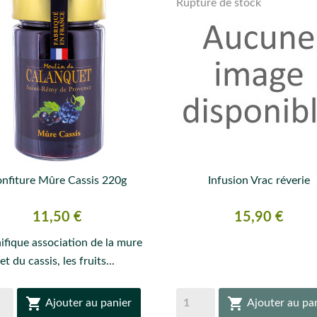
Rupture de stock
nfiture Mûre Cassis 220g
Infusion Vrac réverie


APERÇU RAPIDE
APERÇU RAPIDE
Prix
Prix
11,50 €
15,90 €
fique association de la mure
et du cassis, les fruits...


Ajouter au panier
Ajouter au pa