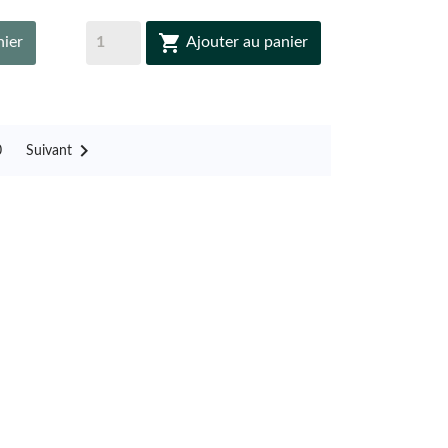

nier
Ajouter au panier

Suivant
0