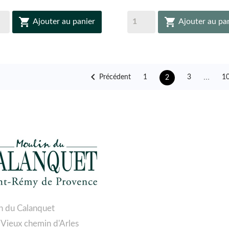


Ajouter au panier
Ajouter au pa

…
Précédent
1
3
1
2
n du Calanquet
 Vieux chemin d'Arles