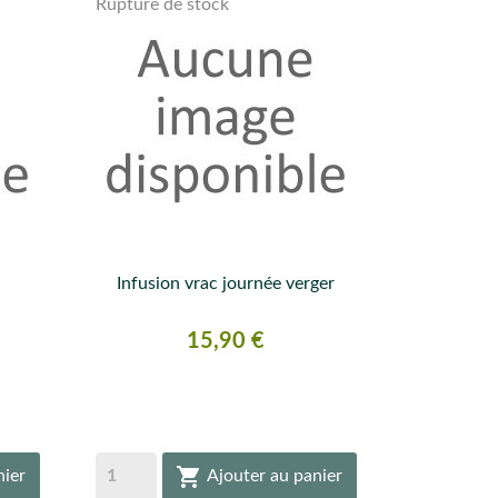
Rupture de stock
Infusion vrac journée verger

APERÇU RAPIDE
Prix
15,90 €

nier
Ajouter au panier