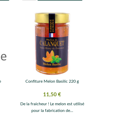
e
Confiture Melon Basilic 220 g

APERÇU RAPIDE
Prix
11,50 €
De la fraicheur ! Le melon est utilisé
pour la fabrication de...