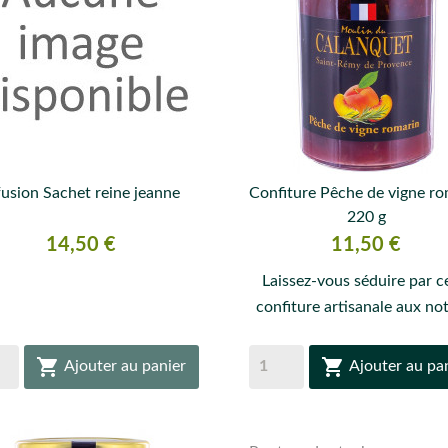
fusion Sachet reine jeanne
Confiture Pêche de vigne ro


220 g
APERÇU RAPIDE
APERÇU RAPIDE
Prix
Prix
14,50 €
11,50 €
Laissez-vous séduire par c
confiture artisanale aux not


Ajouter au panier
Ajouter au pa